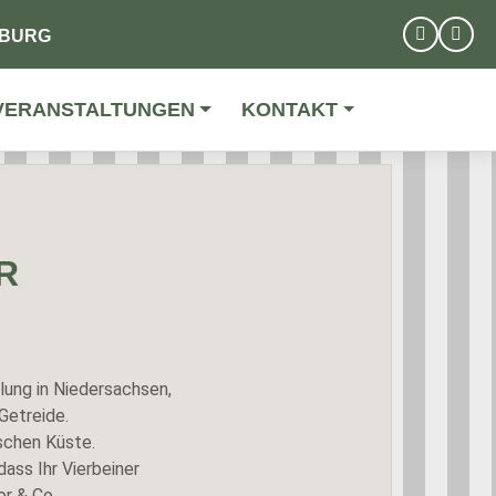
MBURG
VERANSTALTUNGEN
KONTAKT
R
lung in Niedersachsen,
Getreide.
schen Küste.
ass Ihr Vierbeiner
or & Co.