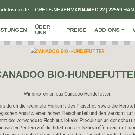
defriseur.de
GRETE-NEVERMANN-WEG 22 | 22559 HA
ÜBER
ISTUNGEN
PREISE
ADD-ONS
UNS
CANADOO BIO-HUNDEFUTTE
Wir empfehlen das Canadoo Hundefutter.
s durch die regionale Herkunft des Fleisches sowie die Herstel
ogischen Ansatz, einen hohen Fleischanteil und den Verzicht auf 
t der verwendete Fisch aus lokaler Produktion an der schotti
ng wird außerdem auf die Erhaltung der Nährstoffe geachtet, sod
nd gesund durchs Leben geht – ideal für Dackel, Doodle, Labrad