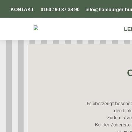
KONTAKT:
0160 / 90 37 38 90
info@hamburger-hun
LE
Es überzeugt besonder
den biol
Zudem stamm
Bei der Zubereitu
aktiv u